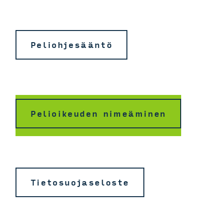
Peliohjesääntö
Pelioikeuden nimeäminen
Tietosuojaseloste