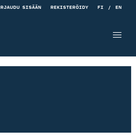
IRJAUDU SISÄÄN
REKISTERÖIDY
FI
/
EN
Navig