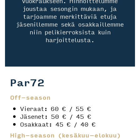
vuokraukseen. Hinnoittelumme
joustaa sesongin mukaan, ja
tarjoamme merkittäviä etuja
jäsenillemme sekä osakkaillemme
niin pelikierroksista kuin
harjoittelusta.
Par72
Off-season
Vieraat: 60 € / 55 €
Jäsenet: 50 € / 45 €
Osakkaat: 45 € / 40 €
High-season (kesäkuu–elokuu)