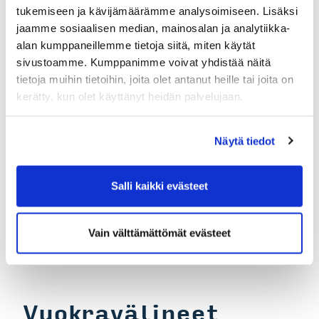
tukemiseen ja kävijämäärämme analysoimiseen. Lisäksi
jaamme sosiaalisen median, mainosalan ja analytiikka-
alan kumppaneillemme tietoja siitä, miten käytät
Golfautot
sivustoamme. Kumppanimme voivat yhdistää näitä
tietoja muihin tietoihin, joita olet antanut heille tai joita on
Golfauto
kerätty, kun olet käyttänyt heidän palvelujaan.
Vieraat: 40 €
Jäsen / vuokrapelioikeus: 35 €
Näytä tiedot
Osakas: 28 €
Golfauton 10-kortti
Salli kaikki evästeet
Vieraat: 350 €
Jäsen / vuokrapelioikeus: 300 €
Vain välttämättömät evästeet
Osakas: 250 €
Vuokravälineet