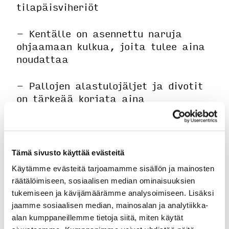
tilapäisviheriöt
- Kentälle on asennettu naruja
ohjaamaan kulkua, joita tulee aina
noudattaa
- Pallojen alastulojäljet ja divotit
on tärkeää korjata aina
- Bunkkerit on haravoitava hyvin
- Siirtosääntö voimassa
Tämä sivusto käyttää evästeitä
Käytämme evästeitä tarjoamamme sisällön ja mainosten
räätälöimiseen, sosiaalisen median ominaisuuksien
tukemiseen ja kävijämäärämme analysoimiseen. Lisäksi
jaamme sosiaalisen median, mainosalan ja analytiikka-
alan kumppaneillemme tietoja siitä, miten käytät