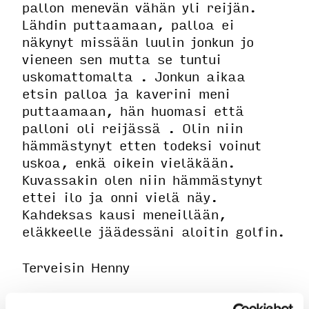
pallon menevän vähän yli reijän.
Lähdin puttaamaan, palloa ei
näkynyt missään luulin jonkun jo
vieneen sen mutta se tuntui
uskomattomalta . Jonkun aikaa
etsin palloa ja kaverini meni
puttaamaan, hän huomasi että
palloni oli reijässä . Olin niin
hämmästynyt etten todeksi voinut
uskoa, enkä oikein vieläkään.
Kuvassakin olen niin hämmästynyt
ettei ilo ja onni vielä näy.
Kahdeksas kausi meneillään,
eläkkeelle jäädessäni aloitin golfin.
Terveisin Henny
Aurinko Golf onnittelee Hennyä