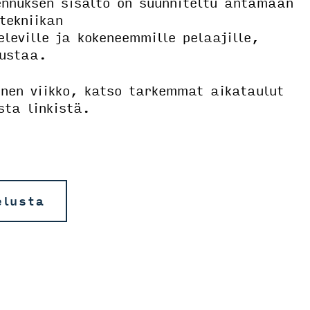
nnuksen sisältö on suunniteltu antamaan
tekniikan
leville ja kokeneemmille pelaajille,
rustaa.
inen viikko, katso tarkemmat aikataulut
sta linkistä.
elusta