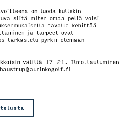
voitteena on luoda kullekin
ikuva siitä miten omaa peliä voisi
ksenmukaisella tavalla kehittää
ttaminen ja tarpeet ovat
yös tarkastelu pyrkii olemaan
ikkoisin välillä 17-21. Ilmottautuminen
.haustrup@aurinkogolf.fi
ttelusta