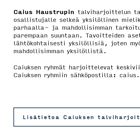
Caius Haustrupin
talviharjoittelun ta
osallistujalle selkeä yksilöllinen miel
parhaalla- ja mahdollisimman tarkoitu
parempaan suuntaan. Tavoitteiden ase
lähtökohtaisesti yksilöllisiä, joten m
mahdollisimman yksilöllistä.
Caiuksen ryhmät harjoittelevat keskivi
Caiuksen ryhmiin sähköpostilla: caius
Lisätietoa Caiuksen talviharjoi