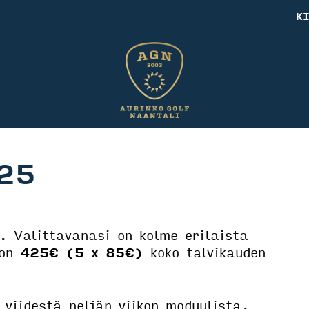
K
25
. Valittavanasi on kolme erilaista
 on
425€ (5 x 85€)
koko talvikauden
 viidestä neljän viikon moduulista.