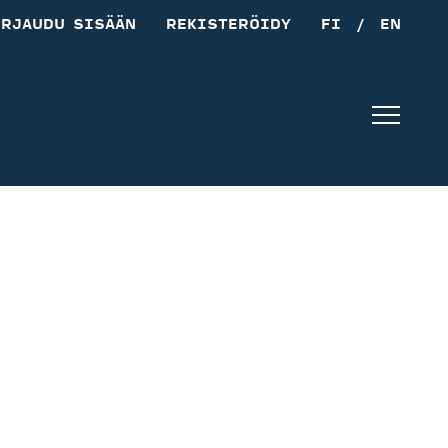
IRJAUDU SISÄÄN
REKISTERÖIDY
FI
/
EN
Navig