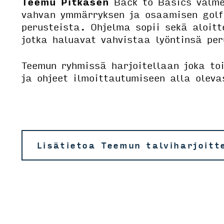
Teemu Pitkäsen
Back to Basics valme
vahvan ymmärryksen ja osaamisen golf
perusteista. Ohjelma sopii sekä aloitte
jotka haluavat vahvistaa lyöntinsä pe
Teemun ryhmissä harjoitellaan joka to
ja ohjeet ilmoittautumiseen alla oleva
Lisätietoa Teemun talviharjoitt