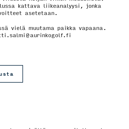
lussa kattava liikeanalyysi, jonka
voitteet asetetaan.
ssä vielä muutama paikka vapaana.
ti.salmi@aurinkogolf.fi
lusta