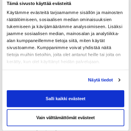
se hieman elää koska
Tämä sivusto käyttää evästeitä
osallistujamääriä ei etukäteen
Käytämme evästeitä tarjoamamme sisällön ja mainosten
tiedetä. Osallistujamäärä oli kyllä
räätälöimiseen, sosiaalisen median ominaisuuksien
ihan hyvällä tasolla kun
tukemiseen ja kävijämäärämme analysoimiseen. Lisäksi
”innokkaimmat” osallistuivat
jaamme sosiaalisen median, mainosalan ja analytiikka-
useampaan sarjaan ja näin
alan kumppaneillemme tietoja siitä, miten käytät
kokonaispelaajamääräksi sarjoissa
sivustoamme. Kumppanimme voivat yhdistää näitä
tuli yhteensä 110 pelaajaa ja
tietoja muihin tietoihin, joita olet antanut heille tai joita on
pelejä pelattiin 113.
kerätty, kun olet käyttänyt heidän palvelujaan.
Seuran mestaruuskilpailut menivät
Näytä tiedot
myös sekä järjestelyiden, että
ilmojen puolesta hyvin. Aurinko
paistoi ja osallistujia oli yhteensä
Salli kaikki evästeet
139. Erillistä juniorisarjaa ei tänä
vuonna järjestetty vaan juniorit
Vain välttämättömät evästeet
lähtivät rohkeasti haastamaan
aikuisia ja pärjäsivätkin hienosti.