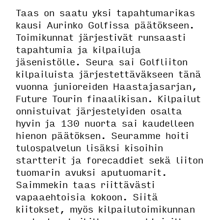
Taas on saatu yksi tapahtumarikas
kausi Aurinko Golfissa päätökseen.
Toimikunnat järjestivät runsaasti
tapahtumia ja kilpailuja
jäsenistölle. Seura sai Golfliiton
kilpailuista järjestettäväkseen tänä
vuonna junioreiden Haastajasarjan,
Future Tourin finaalikisan. Kilpailut
onnistuivat järjestelyiden osalta
hyvin ja 130 nuorta sai kaudelleen
hienon päätöksen. Seuramme hoiti
tulospalvelun lisäksi kisoihin
startterit ja forecaddiet sekä liiton
tuomarin avuksi aputuomarit.
Saimmekin taas riittävästi
vapaaehtoisia kokoon. Siitä
kiitokset, myös kilpailutoimikunnan