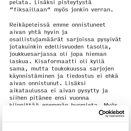
pelata. Lisäksi pisteytystä
”fiksaillaan” myös jonkin verran.
Reikäpeleissä emme onnistuneet
aivan yhtä hyvin ja
osallistujamäärät sarjoissa pysyivät
jotakuinkin edellisvuoden tasolla,
joukkuesarjassa oli jopa hieman
laskua. Kisaformaatti oli kyllä
sama, mutta toukokuussa sarjojen
käynnistäminen ja tiedostus ei ehkä
aivan onnistunut. Lisäksi
aikataulussa ei aivan pysytty ja
siihen pitänee ensi vuonna
kiinnittää enemmän huomiota. Myös
kisaformaattia vielä mietitään jos
se mahdollisesti kaipaisi hieman
tarkentamista ja joka tapauksessa