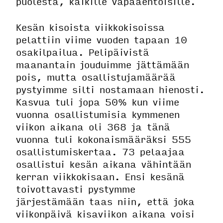
puolesta, kaikille vapaaehtoisille.
Kesän kisoista viikkokisoissa
pelattiin viime vuoden tapaan 10
osakilpailua. Pelipäivistä
maanantain jouduimme jättämään
pois, mutta osallistujamäärää
pystyimme silti nostamaan hienosti.
Kasvua tuli jopa 50% kun viime
vuonna osallistumisia kymmenen
viikon aikana oli 368 ja tänä
vuonna tuli kokonaismääräksi 555
osallistumiskertaa. 73 pelaajaa
osallistui kesän aikana vähintään
kerran viikkokisaan. Ensi kesänä
toivottavasti pystymme
järjestämään taas niin, että joka
viikonpäivä kisaviikon aikana voisi