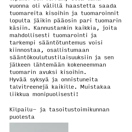
vuonna oli välillä haastetta saada
tuomareita kisoihin ja tuomaroinnit
lopulta jäikin pääosin pari tuomarin
käsiin. Kannustankin kaikkia, joita
mahdollisesti tuomarointi ja
tarkempi sääntötuntemus voisi
kiinnostaa, osallistumaan
sääntökoulutustilaisuuksiin ja sen
jälkeen lähtemään kokeneemman
tuomarin avuksi kisoihin.
Hyvää syksyä ja onnistuneita
talvitreenejä kaikille. Muistakaa
liikkua monipuolisesti!
Kilpailu- ja tasoitustoimikunnan
puolesta