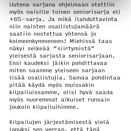
Uutena sarjana ohjelmaan otettiin
myös naisille toinen seniorisarja eli
+65-sarja. Ja mikä ilahduttavinta
niin naisten osallistujamäärä
saatiin nostettua yhtensä jo
kolmeenkymmeneen! Miehissä taas
näkyi selkeää ”siirtymistä”
yleisestä sarjasta seniorisarjaan.
Ensi kaudeksi jäikin pohdittavaa
miten saamme yleiseen sarjaan
lisää osallistujia. Samaa pohdintaa
pitää käydä myös muissakin
kilpailuissamme, olisi hyvä saada
myös nuoremmat aikuiset runsain
joukoin kilpailuihimme.
Kilpailujen järjestämisestä vielä
lopuksi sen verran, että tänä