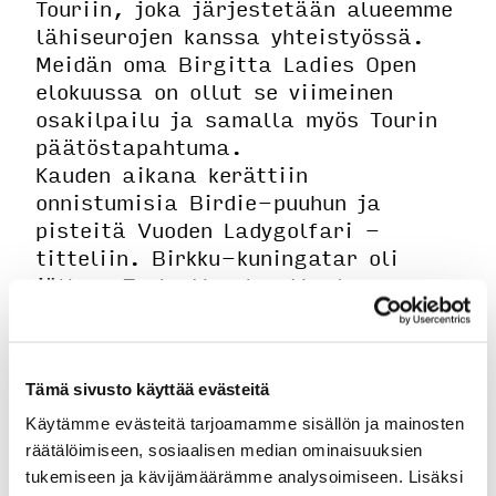
Touriin, joka järjestetään alueemme
lähiseurojen kanssa yhteistyössä.
Meidän oma Birgitta Ladies Open
elokuussa on ollut se viimeinen
osakilpailu ja samalla myös Tourin
päätöstapahtuma.
Kauden aikana kerättiin
onnistumisia Birdie-puuhun ja
pisteitä Vuoden Ladygolfari -
titteliin. Birkku-kuningatar oli
jälleen Tuula Vesala. Vuoden
Ladygolfari -tittelin palkintoineen
voitti Leila Vairinen. Herrasmies
-äänestyksessä ilahduttavan moni
Tämä sivusto käyttää evästeitä
mies sai ääniä. Titteli ja hattu
meni tänä vuonna Janne
Käytämme evästeitä tarjoamamme sisällön ja mainosten
Åkerbergille.
räätälöimiseen, sosiaalisen median ominaisuuksien
tukemiseen ja kävijämäärämme analysoimiseen. Lisäksi