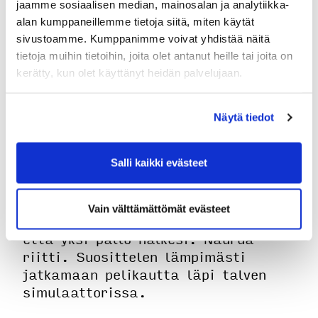
Hallitseva herrasmies saa aina
jaamme sosiaalisen median, mainosalan ja analytiikka-
mukavan tehtävän kun hänen
alan kumppaneillemme tietoja siitä, miten käytät
sivustoamme. Kumppanimme voivat yhdistää näitä
nimikkokierrokselle arvotaan kolme
tietoja muihin tietoihin, joita olet antanut heille tai joita on
naispelaajaa. Henri Kalske olikin
kerätty, kun olet käyttänyt heidän palvelujaan.
järjestänyt todella kivan kierroksen
erikoiskisoineen ja palkintoineen.
Kierros päättyi ruokailuun Venkassa.
Näytä tiedot
Keväällä järjestettiin
simulaattorissa tutustumisilta
Salli kaikki evästeet
naisille ja se olikin varsin
onnistunut ja kiva parituntinen.
Yhtään holaria ei tullut, mutta sen
Vain välttämättömät evästeet
verran naisilla on ruista ranteessa,
että yksi pallo halkesi. Naurua
riitti. Suosittelen lämpimästi
jatkamaan pelikautta läpi talven
simulaattorissa.