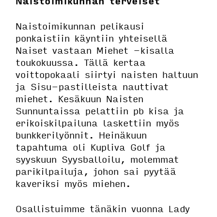
Naistoimikunnan terveiset
Naistoimikunnan pelikausi
ponkaistiin käyntiin yhteisellä
Naiset vastaan Miehet -kisalla
toukokuussa. Tällä kertaa
voittopokaali siirtyi naisten haltuun
ja Sisu-pastilleista nauttivat
miehet. Kesäkuun Naisten
Sunnuntaissa pelattiin pb kisa ja
erikoiskilpailuna laskettiin myös
bunkkerilyönnit. Heinäkuun
tapahtuma oli Kupliva Golf ja
syyskuun Syysballoilu, molemmat
parikilpailuja, johon sai pyytää
kaveriksi myös miehen.
Osallistuimme tänäkin vuonna Lady