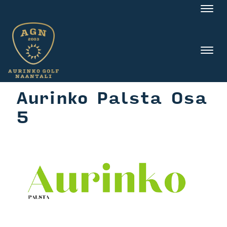
Nav
Nav
Aurinko Palsta Osa
5