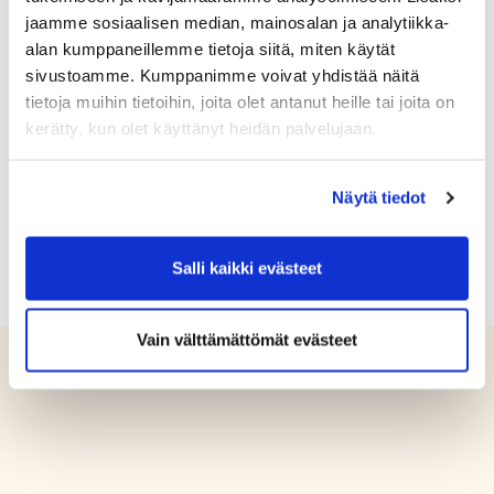
jaamme sosiaalisen median, mainosalan ja analytiikka-
alan kumppaneillemme tietoja siitä, miten käytät
sivustoamme. Kumppanimme voivat yhdistää näitä
Ongelmatilanteessa ota yhteyttä
tietoja muihin tietoihin, joita olet antanut heille tai joita on
sähköpostilla
kerätty, kun olet käyttänyt heidän palvelujaan.
toimisto@aurinkogolf.fi.
Näytä tiedot
Salli kaikki evästeet
Vain välttämättömät evästeet