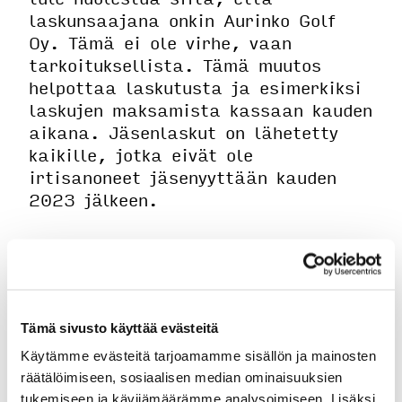
laskunsaajana onkin Aurinko Golf
Oy. Tämä ei ole virhe, vaan
tarkoituksellista. Tämä muutos
helpottaa laskutusta ja esimerkiksi
laskujen maksamista kassaan kauden
aikana. Jäsenlaskut on lähetetty
kaikille, jotka eivät ole
irtisanoneet jäsenyyttään kauden
2023 jälkeen.
Mikäli jäsenlaskua ei näy niin
kannattaa ensimmäiseksi katsoa
Tämä sivusto käyttää evästeitä
roskapostista. Vieraasta
osoitteesta tulevat sähköpostit
Käytämme evästeitä tarjoamamme sisällön ja mainosten
saattavat ajautua sinne...
räätälöimiseen, sosiaalisen median ominaisuuksien
tukemiseen ja kävijämäärämme analysoimiseen. Lisäksi