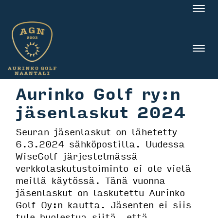
Nav
Nav
Aurinko Golf ry:n
jäsenlaskut 2024
Seuran jäsenlaskut on lähetetty
6.3.2024 sähköpostilla. Uudessa
WiseGolf järjestelmässä
verkkolaskutustoiminto ei ole vielä
meillä käytössä. Tänä vuonna
jäsenlaskut on laskutettu Aurinko
Golf Oy:n kautta. Jäsenten ei siis
tule huolestua siitä, että