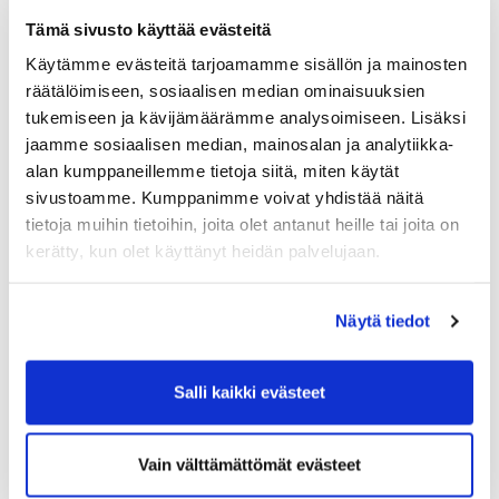
Tämä sivusto käyttää evästeitä
Torstai 15.5.
Käytämme evästeitä tarjoamamme sisällön ja mainosten
räätälöimiseen, sosiaalisen median ominaisuuksien
Parmesan kanaa (G,L)
tukemiseen ja kävijämäärämme analysoimiseen. Lisäksi
Paahdettua kukkakaalia (G,L)
jaamme sosiaalisen median, mainosalan ja analytiikka-
Curryriisiä (G,L)
alan kumppaneillemme tietoja siitä, miten käytät
sivustoamme. Kumppanimme voivat yhdistää näitä
tietoja muihin tietoihin, joita olet antanut heille tai joita on
kerätty, kun olet käyttänyt heidän palvelujaan.
Perjantai 16.5.
Näytä tiedot
Gratinoitu uunimakkara (G,L)
Punajuurta ja vuohenjuustoa (G,L)
Perunamuusi (G,L)
Salli kaikki evästeet
Vain välttämättömät evästeet