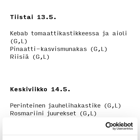
Tiistai 13.5.
Kebab tomaattikastikkeessa ja aioli
(G,L)
Pinaatti-kasvismunakas (G,L)
Riisiä (G,L)
Keskiviikko 14.5.
Perinteinen jauhelihakastike (G,L)
Rosmariini juurekset (G,L)
Keitettyä perunaa (G,L)