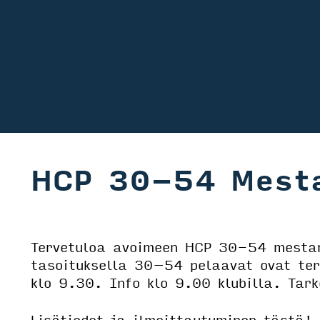
HCP 30-54 Mest
Tervetuloa avoimeen HCP 30-54 mestar
tasoituksella 30–54 pelaavat ovat ter
klo 9.30. Info klo 9.00 klubilla. Tar
Lisätiedot ja ilmoittautuminen
tästä!