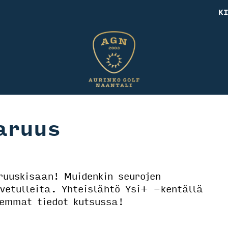
K
aruus
uuskisaan! Muidenkin seurojen
vetulleita. Yhteislähtö Ysi+ -kentällä
kemmat tiedot kutsussa!