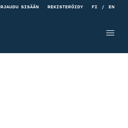
IRJAUDU SISÄÄN
REKISTERÖIDY
FI
/
EN
Navig