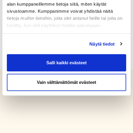
alan kumppaneillemme tietoja siitä, miten käytät
Lämpimät onnittelut Sakulle
sivustoamme. Kumppanimme voivat yhdistää näitä
hienosta saavutuksesta ja
tietoja muihin tietoihin, joita olet antanut heille tai joita on
menestystä loppukauden kilpailuihin!
kerätty, kun olet käyttänyt heidän palvelujaan.
Näytä tiedot
Salli kaikki evästeet
Vain välttämättömät evästeet