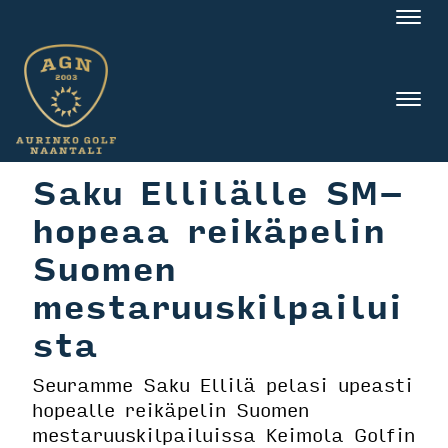
Nav
Nav
Saku Ellilälle SM-
hopeaa reikäpelin
Suomen
mestaruuskilpailui
sta
Seuramme Saku Ellilä pelasi upeasti
hopealle reikäpelin Suomen
mestaruuskilpailuissa Keimola Golfin