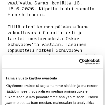
vaativalla Saras-kentällä 16.–
18.6.2026. Kilpailu kuului samalla
Finnish Touriin.
Ellilä eteni kolmen päivän aikana
vakuuttavasti finaaliin asti ja
taisteli mestaruudesta Oskari
Schuvalow’ta vastaan. Tasainen
loppuottelu ratkesi Schuvalown
niukkaan 1&0-voittoon. Hopeamitali
on erinomainen saavutus Suomen
kovatasoisimmassa
reikäpelikilpailussa.
Tämä sivusto käyttää evästeitä
SM-hopea jatkaa Ellilän vahvaa
Käytämme evästeitä tarjoamamme sisällön ja mainosten
kautta. Tällä kaudella takana jo
räätälöimiseen, sosiaalisen median ominaisuuksien
yksi Finnish Tour voitto.
tukemiseen ja kävijämäärämme analysoimiseen. Lisäksi
jaamme sosiaalisen median, mainosalan ja analytiikka-