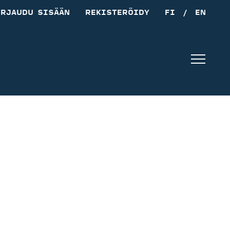
IRJAUDU SISÄÄN
REKISTERÖIDY
FI
/
EN
Navig