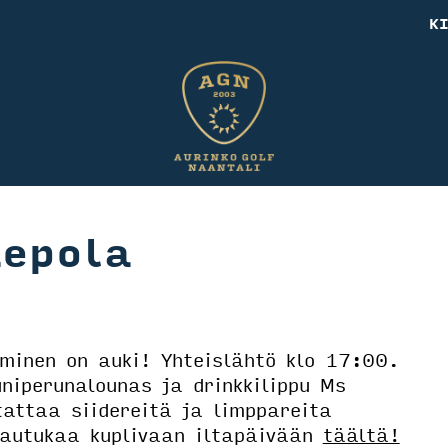
K
Lepola
uminen on auki! Yhteislähtö klo 17:00.
uniperunalounas ja drinkkilippu Ms
tattaa siidereitä ja limppareita
ttautukaa kuplivaan iltapäivään
täältä!