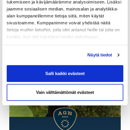
Yhdysvalloissa.
tukemiseen ja kävijämäärämme analysoimiseen. Lisäksi
jaamme sosiaalisen median, mainosalan ja analytiikka-
Tervetuloa mukaan kehittämään
alan kumppaneillemme tietoja siitä, miten käytät
peliäsi rennossa ja kannustavassa
sivustoamme. Kumppanimme voivat yhdistää näitä
ilmapiirissä!
tietoja muihin tietoihin, joita olet antanut heille tai joita on
kerätty, kun olet käyttänyt heidän palvelujaan.
Ilmoittaudu mukaan kurssille
täältä!
Näytä tiedot
Salli kaikki evästeet
Vain välttämättömät evästeet