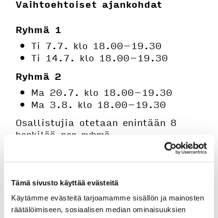
Vaihtoehtoiset ajankohdat
Ryhmä 1
Ti 7.7. klo 18.00–19.30
Ti 14.7. klo 18.00–19.30
Ryhmä 2
Ma 20.7. klo 18.00–19.30
Ma 3.8. klo 18.00–19.30
Osallistujia otetaan enintään 8
henkilöä per ryhmä.
Valmennuksesta vastaa Ella
Salama, jolla on 11 vuoden kokemus
kilpagolfista kansallisella ja
Tämä sivusto käyttää evästeitä
kansainvälisellä tasolla. Tällä
Käytämme evästeitä tarjoamamme sisällön ja mainosten
hetkellä hän pelaa yliopistogolfia
räätälöimiseen, sosiaalisen median ominaisuuksien