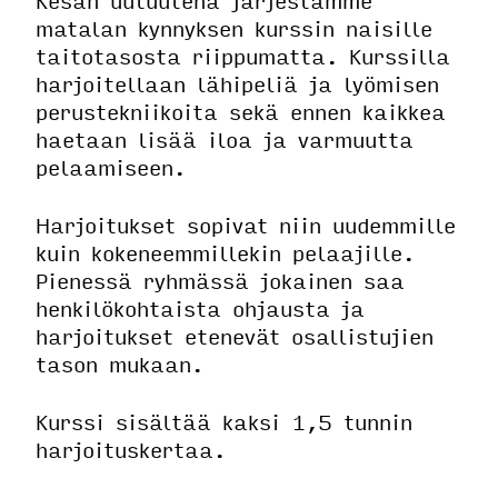
Kesän uutuutena järjestämme
matalan kynnyksen kurssin naisille
taitotasosta riippumatta. Kurssilla
harjoitellaan lähipeliä ja lyömisen
perustekniikoita sekä ennen kaikkea
haetaan lisää iloa ja varmuutta
pelaamiseen.
Harjoitukset sopivat niin uudemmille
kuin kokeneemmillekin pelaajille.
Pienessä ryhmässä jokainen saa
henkilökohtaista ohjausta ja
harjoitukset etenevät osallistujien
tason mukaan.
Kurssi sisältää kaksi 1,5 tunnin
harjoituskertaa.