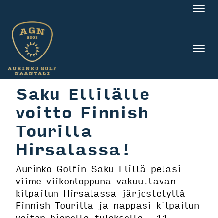
Nav
Nav
Saku Ellilälle
voitto Finnish
Tourilla
Hirsalassa!
Aurinko Golfin Saku Elillä pelasi
viime viikonloppuna vakuuttavan
kilpailun Hirsalassa järjestetyllä
Finnish Tourilla ja nappasi kilpailun
voiton hienolla tuloksella -11.