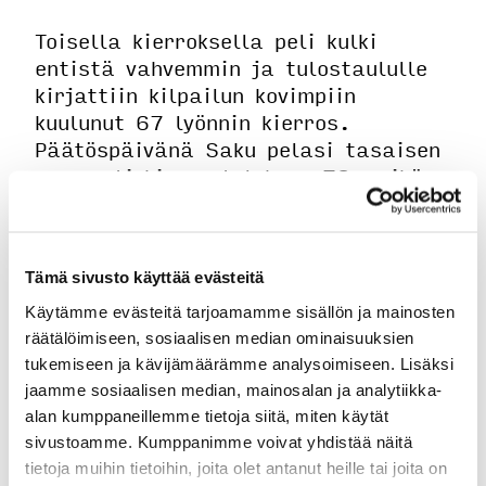
Toisella kierroksella peli kulki
entistä vahvemmin ja tulostaululle
kirjattiin kilpailun kovimpiin
kuulunut 67 lyönnin kierros.
Päätöspäivänä Saku pelasi tasaisen
varmasti kierrostuloksen 72, mikä
riitti varmistamaan kilpailun voiton
yhteistuloksella -11.
Tämä sivusto käyttää evästeitä
Viikonlopun aikana tärkeässä
roolissa oli luotto omaan
Käytämme evästeitä tarjoamamme sisällön ja mainosten
tekemiseen. Kun peli alkoi
räätälöimiseen, sosiaalisen median ominaisuuksien
ensimmäisen kierroksen aikana
tukemiseen ja kävijämäärämme analysoimiseen. Lisäksi
tuntua omalta, myös itseluottamus
jaamme sosiaalisen median, mainosalan ja analytiikka-
alan kumppaneillemme tietoja siitä, miten käytät
kasvoi kierros kierrokselta.
sivustoamme. Kumppanimme voivat yhdistää näitä
tietoja muihin tietoihin, joita olet antanut heille tai joita on
Hirsalan viikonloppu oli hieno näyttö