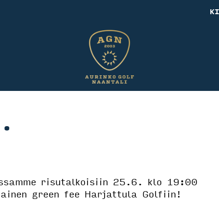
K
6.
samme risutalkoisiin 25.6. klo 19:00
mainen green fee Harjattula Golfiin!