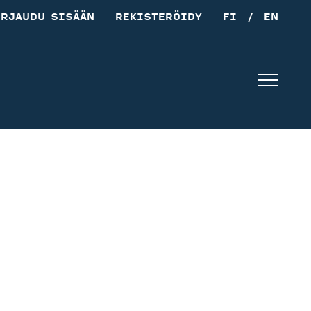
IRJAUDU SISÄÄN
REKISTERÖIDY
FI
/
EN
Navig