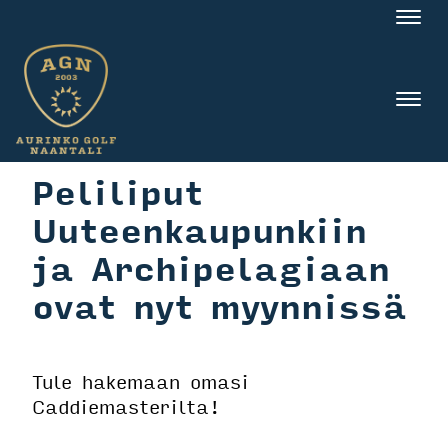
Nav
Nav
Peliliput
Uuteenkaupunkiin
ja Archipelagiaan
ovat nyt myynnissä
Tule hakemaan omasi
Caddiemasterilta!