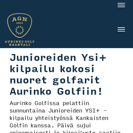
Nav
Nav
Junioreiden Ysi+
kilpailu kokosi
nuoret golfarit
Aurinko Golfiin!
Aurinko Golfissa pelattiin
sunnuntaina Junioreiden YSI+ -
kilpailu yhteistyössä Kankaisten
Golfin kanssa. Päivä sujui
erinomaisesti ja kilpailusta saatiin