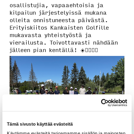
osallistujia, vapaaehtoisia ja
kilpailun järjestelyissä mukana
olleita onnistuneesta päivästä.
Erityiskiitos Kankaisten Golfille
mukavasta yhteistyöstä ja
vierailusta. Toivottavasti nähdään
jälleen pian kentällä! ☀️🏌️‍♀️🏌️‍♂️
Tämä sivusto käyttää evästeitä
Käytämme evästeitä tarjoamamme sisällön ja mainosten