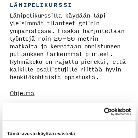
LÄHIPELIKURSSI
Lähipelikurssilla käydään läpi
yleisimmät tilanteet griinin
ympäristössä. Lisäksi harjoitellaan
lyöntejä noin 20–50 metrin
matkalta ja kerrataan onnistuneen
puttauksen tärkeimmät piirteet.
Ryhmäkoko on rajattu pieneksi, että
kaikille osallistujille riittää hyvin
henkilökohtaista opastusta.
Ohjelma
Putti – pituuden hallinta ja mailan
oikea liikerata
Chippi – mailan käyttö ja
toistettava osuma
Tämä sivusto käyttää evästeitä