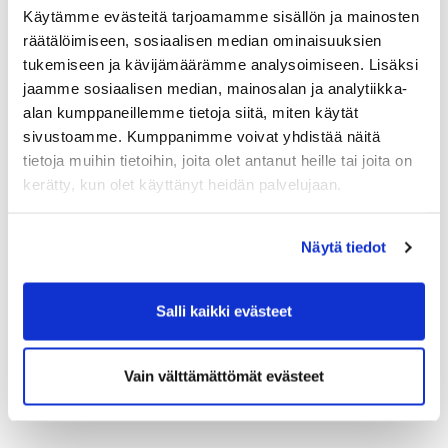
Pitchin ja bunkkerilyönnin tekniikka
Käytämme evästeitä tarjoamamme sisällön ja mainosten
räätälöimiseen, sosiaalisen median ominaisuuksien
tukemiseen ja kävijämäärämme analysoimiseen. Lisäksi
jaamme sosiaalisen median, mainosalan ja analytiikka-
alan kumppaneillemme tietoja siitä, miten käytät
sivustoamme. Kumppanimme voivat yhdistää näitä
tietoja muihin tietoihin, joita olet antanut heille tai joita on
kerätty, kun olet käyttänyt heidän palvelujaan.
Seuraava kurssi
Näytä tiedot
tiistaina 13.5. klo 18-20
Salli kaikki evästeet
ilmoittaudu
Vain välttämättömät evästeet