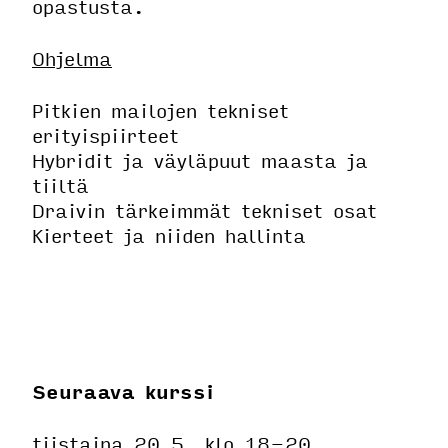
opastusta.
Ohjelma
Pitkien mailojen tekniset
erityispiirteet
Hybridit ja väyläpuut maasta ja
tiiltä
Draivin tärkeimmät tekniset osat
Kierteet ja niiden hallinta
Seuraava kurssi
tiistaina 20.5. klo 18-20