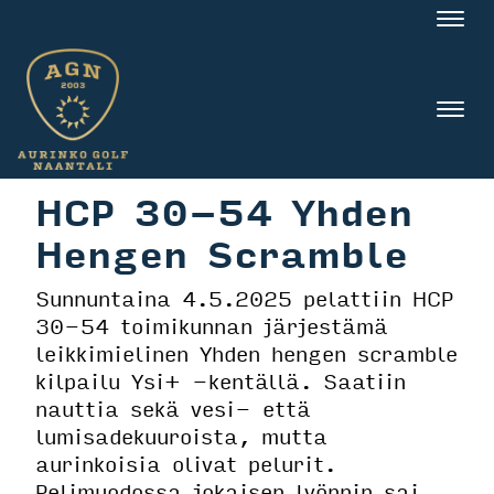
Nav
Nav
HCP 30-54 Yhden
Hengen Scramble
Sunnuntaina 4.5.2025 pelattiin HCP
30-54 toimikunnan järjestämä
leikkimielinen Yhden hengen scramble
kilpailu Ysi+ -kentällä. Saatiin
nauttia sekä vesi- että
lumisadekuuroista, mutta
aurinkoisia olivat pelurit.
Pelimuodossa jokaisen lyönnin sai