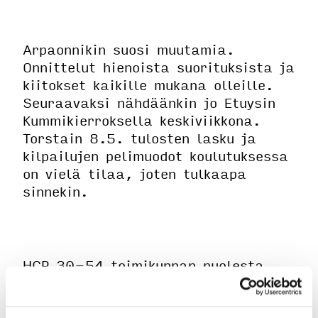
Arpaonnikin suosi muutamia.
Onnittelut hienoista suorituksista ja
kiitokset kaikille mukana olleille.
Seuraavaksi nähdäänkin jo Etuysin
Kummikierroksella keskiviikkona.
Torstain 8.5. tulosten lasku ja
kilpailujen pelimuodot koulutuksessa
on vielä tilaa, joten tulkaapa
sinnekin.
HCP 30-54 toimikunnan puolesta,
Carita pj.