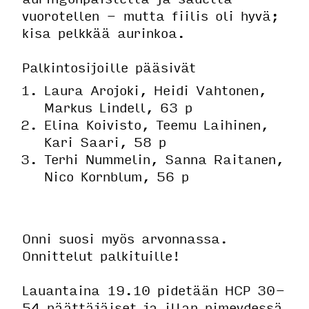
vuorotellen - mutta fiilis oli hyvä;
kisa pelkkää aurinkoa.
Palkintosijoille pääsivät
Laura Arojoki, Heidi Vahtonen,
Markus Lindell, 63 p
Elina Koivisto, Teemu Laihinen,
Kari Saari, 58 p
Terhi Nummelin, Sanna Raitanen,
Nico Kornblum, 56 p
Onni suosi myös arvonnassa.
Onnittelut palkituille!
Lauantaina 19.10 pidetään HCP 30-
54 päättäjäiset ja illan pimeydessä