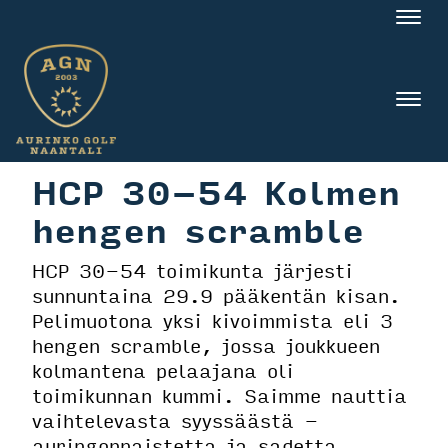
Nav
Nav
HCP 30-54 Kolmen
hengen scramble
HCP 30-54 toimikunta järjesti
sunnuntaina 29.9 pääkentän kisan.
Pelimuotona yksi kivoimmista eli 3
hengen scramble, jossa joukkueen
kolmantena pelaajana oli
toimikunnan kummi. Saimme nauttia
vaihtelevasta syyssäästä -
auringonpaistetta ja sadetta