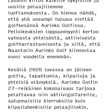
Lämmin kiitos kaikille nykyisille ja
uusille pelaajillemme
luottamuksesta. On hienoa nähdä,
että yhä useampi haluaa viettää
golfkesänsä Aurinko Golfissa.
Pelioikeuksien loppuunmyynti kertoo
vahvasta yhteisöstä, aktiivisesta
golfharrastamisesta ja siitä, että
Naantalin Aurinko Golf kiinnostaa
vuosi vuodelta enemmän.
Kesällä 2026 luvassa on jälleen
golfia, tapahtumia, kilpailuja ja
yhteisiä elämyksiä. Aurinko Golfin
27-reikäinen kokonaisuus tarjoaa
pelattavaa niin aktiivigolfareille,
satunnaisille kierroksille kuin
kilpailuhenkisille pelaajillekin.