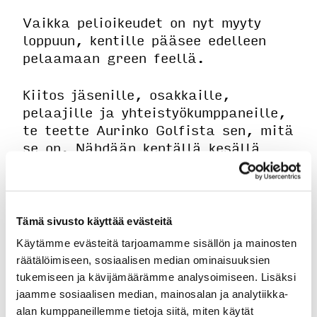
Vaikka pelioikeudet on nyt myyty
loppuun, kentille pääsee edelleen
pelaamaan green feellä.
Kiitos jäsenille, osakkaille,
pelaajille ja yhteistyökumppaneille,
te teette Aurinko Golfista sen, mitä
se on. Nähdään kentällä kesällä
2026!
PS.
Jos et vielä ole jäsen, mukaan
Aurinko Golfin yhteisöön pääset
Tämä sivusto käyttää evästeitä
edelleen liittymällä jäseneksi.
Käytämme evästeitä tarjoamamme sisällön ja mainosten
Jäsenyys avaa oven tapahtumiin,
räätälöimiseen, sosiaalisen median ominaisuuksien
kilpailuihin ja aktiiviseen
tukemiseen ja kävijämäärämme analysoimiseen. Lisäksi
golfyhteisöön ympäri vuoden.
jaamme sosiaalisen median, mainosalan ja analytiikka-
alan kumppaneillemme tietoja siitä, miten käytät