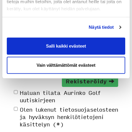
tietoja muihin tietoihin, joita olet antanut heille tai joita on
Syntymäaika: (*)
kerätty, kun olet käyttänyt heidän palvelujaan.
Näytä tiedot
Salli kaikki evästeet
Sukupuoli:
Vain välttämättömät evästeet
Rekisteröidy
Haluan tilata Aurinko Golf
uutiskirjeen
Olen lukenut
tietosuojaselosteen
ja hyväksyn henkilötietojeni
käsittelyn (*)