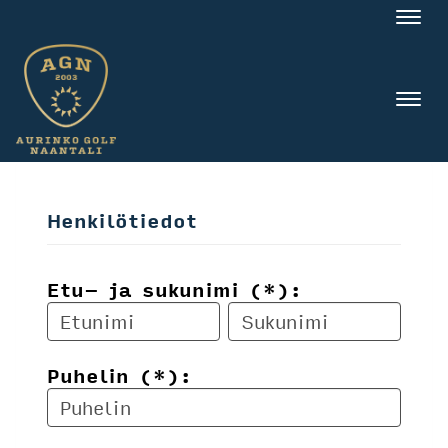
Nav
Nav
Henkilötiedot
Etu- ja sukunimi (*):
Puhelin (*):