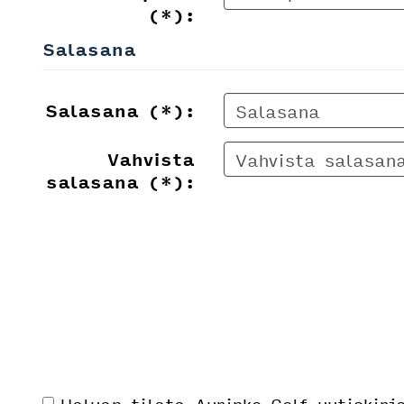
(*):
Salasana
Salasana (*):
Vahvista
salasana (*):
Haluan tilata Aurinko Golf uutiskirj