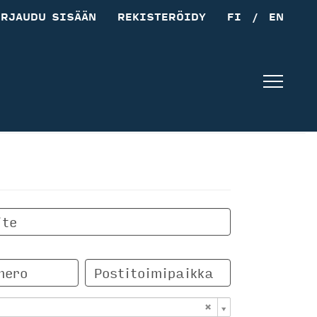
IRJAUDU SISÄÄN
REKISTERÖIDY
FI
/
EN
Navig