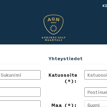
K
Yhteystiedot
Katuosoite
(*):
Maa (*):
Suomi