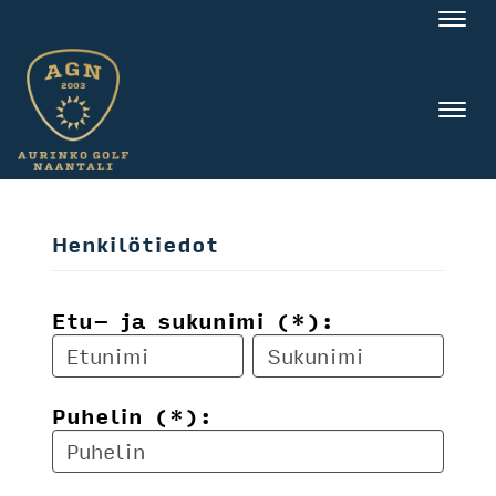
Nav
Nav
Henkilötiedot
Etu- ja sukunimi (*):
Puhelin (*):