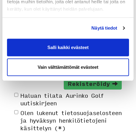
tietoja muihin tietoihin, joita olet antanut heille tai joita on
Syntymäaika: (*)
kerätty, kun olet käyttänyt heidän palvelujaan.
Näytä tiedot
Salli kaikki evästeet
Sukupuoli:
Vain välttämättömät evästeet
Rekisteröidy
Haluan tilata Aurinko Golf
uutiskirjeen
Olen lukenut
tietosuojaselosteen
ja hyväksyn henkilötietojeni
käsittelyn (*)